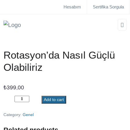
Hesabım
Sertifika Sorgula
Rotasyon’da Nasıl Güçlü
Olabiliriz
₺
399,00
Rotasyon’da
Add to cart
Nasıl
Güçlü
Category:
Genel
Olabiliriz
quantity
Related products