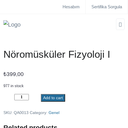
Hesabım
Sertifika Sorgula
Nöromüsküler Fizyoloji I
₺
399,00
977 in stock
Nöromüsküler
Add to cart
Fizyoloji
I
SKU:
QA0013
Category:
Genel
quantity
Related products