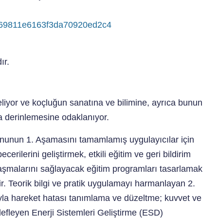
ce=69811e6163f3da70920ed2c4
ır.
eliyor ve koçluğun sanatına ve bilimine, ayrıca bunun
 derinlemesine odaklanıyor.
nunun 1. Aşamasını tamamlamış uygulayıcılar için
rilerini geliştirmek, etkili eğitim ve geri bildirim
aşmalarını sağlayacak eğitim programları tasarlamak
ldir. Teorik bilgi ve pratik uygulamayı harmanlayan 2.
yla hareket hatası tanımlama ve düzeltme; kuvvet ve
edefleyen Enerji Sistemleri Geliştirme (ESD)