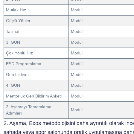
Mutlak Hız
Modül
Güçlü Yönler
Modül
Talimat
Modül
3. GÜN
Modül
Çok Yönlü Hız
Modül
ESD Programlama
Modül
Geri bildirim
Modül
4. GÜN
Modül
Mentorluk Geri Bildirim Anketi
Modül
2. Aşamayı Tamamlama
Modül
Adımları
2. Aşama, Exos metodolojisini daha ayrıntılı olarak inc
sahada veya spor salonunda pratik uygulamasına daha