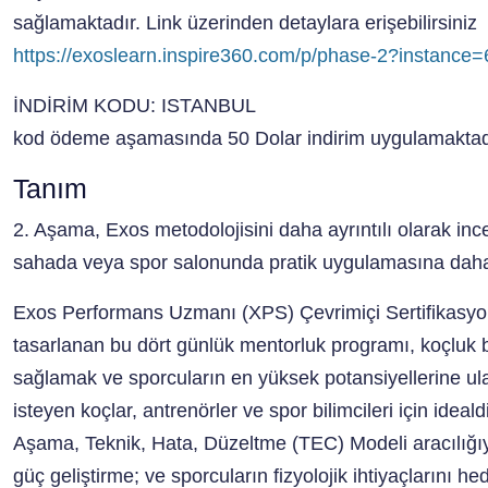
sağlamaktadır. Link üzerinden detaylara erişebilirsiniz
https://exoslearn.inspire360.com/p/phase-2?instan
İNDİRİM KODU: ISTANBUL
kod ödeme aşamasında 50 Dolar indirim uygulamaktad
Tanım
2. Aşama, Exos metodolojisini daha ayrıntılı olarak inc
sahada veya spor salonunda pratik uygulamasına daha
Exos Performans Uzmanı (XPS) Çevrimiçi Sertifikasyo
tasarlanan bu dört günlük mentorluk programı, koçluk bece
sağlamak ve sporcuların en yüksek potansiyellerine ul
isteyen koçlar, antrenörler ve spor bilimcileri için idea
Aşama, Teknik, Hata, Düzeltme (TEC) Modeli aracılığı
güç geliştirme; ve sporcuların fizyolojik ihtiyaçlarını h