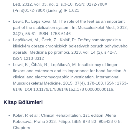
Lett. 2012, vol. 33, no. 1, s.3-10. ISSN: 0172-780X
(Print)0172-780X (Linking) IF 1.621
Lewit, K., Lepšíková, M. The role of the feet as an important
part of the stabilization system. Int Musculoskelet Med., 2012,
34(2), 55-61. ISSN: 1753-6146
Lepšíková, M., Čech, Z., Kolář, P.: Změny somatognozie v
klinickém obraze chronických bolestivých poruch pohybového
aparátu. Medicína po promoci, 2013, vol. 14 (2), s.42-7.
ISSN:1213-8312
Lewit, K., Čihák, R., Lepšíková, M. Insufficiency of finger
flexors and extensors and its importance for hand function: A
clinical and electromyographic investigation. International
Musculoskeletal Medicine, 2015, 37(4), 178-183. ISSN: 1753-
6146. DOI 10.1179/1753614615Z.178 000000000116.
Kitap Bölümleri
Kolář, P. et al.: Clinical Rehabilitation. 1st. edition. Alena
Kobesová, Praha 2013. 765pp. ISBN 978-80- 905438-0-5.
Chapters: