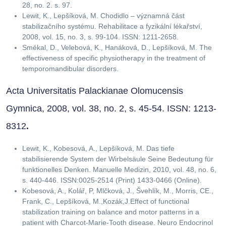
28, no. 2. s. 97.
Lewit, K., Lepšíková, M. Chodidlo – významná část
stabilizačního systému. Rehabilitace a fyzikální lékařství,
2008, vol. 15, no. 3, s. 99-104. ISSN: 1211-2658.
Smékal, D., Velebová, K., Hanáková, D., Lepšíková, M. The
effectiveness of specific physiotherapy in the treatment of
temporomandibular disorders.
Acta Universitatis Palackianae Olomucensis
Gymnica, 2008, vol. 38, no. 2, s. 45-54. ISSN: 1213-
8312
.
Lewit, K., Kobesová, A., Lepšíková, M. Das tiefe
stabilisierende System der Wirbelsäule Seine Bedeutung für
funktionelles Denken. Manuelle Medizin, 2010, vol. 48, no. 6,
s. 440-446. ISSN:0025-2514 (Print) 1433-0466 (Online).
Kobesová, A., Kolář, P, Mlčková, J., Švehlík, M., Morris, CE.,
Frank, C., Lepšíková, M.,Kozák,J.Effect of functional
stabilization training on balance and motor patterns in a
patient with Charcot-Marie-Tooth disease. Neuro Endocrinol