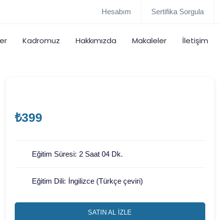
Hesabım
Sertifika Sorgula
er
Kadromuz
Hakkımızda
Makaleler
İletişim
₺399
Eğitim Süresi:
2 Saat 04 Dk.
Eğitim Dili:
İngilizce (Türkçe çeviri)
SATIN AL İZLE